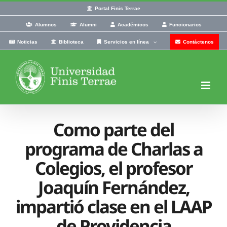
Skip
Portal Finis Terrae
to
Alumnos
Alumni
Académicos
Funcionarios
content
Noticias
Biblioteca
Servicios en línea
Contáctenos
Como parte del
programa de Charlas a
Colegios, el profesor
Joaquín Fernández,
impartió clase en el LAAP
de Providencia