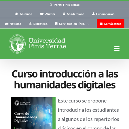
Skip
Portal Finis Terrae
to
Alumnos
Alumni
Académicos
Funcionarios
content
Noticias
Biblioteca
Servicios en línea
Contáctenos
Curso introducción a las
humanidades digitales
Este curso se propone
introducir a los estudiantes
a algunos de los repertorios
clásicos en el campo de las