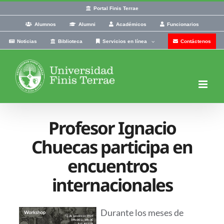
Skip
Portal Finis Terrae
to
Alumnos
Alumni
Académicos
Funcionarios
content
Noticias
Biblioteca
Servicios en línea
Contáctenos
Profesor Ignacio
Chuecas participa en
encuentros
internacionales
Durante los meses de